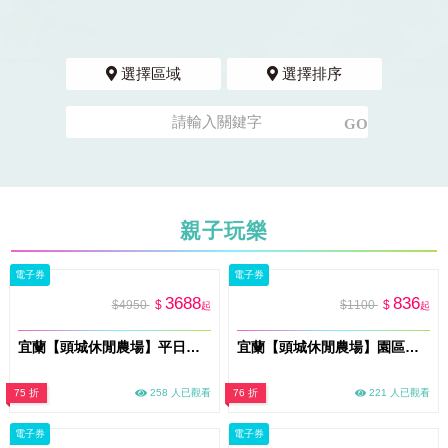
選擇區域
選擇排序
親子玩樂
電子券
電子券
3688
836
$4950
$
$1100
$
起
起
宜蘭【頭城休閒農場】平日雙人一泊三食住宿券加贈雙人份DIY活動MO26
宜蘭【頭城休閒農場】園區半日行程兌換券_不分平假日MO26
75 折
258 人已觀看
76 折
221 人已觀看
電子券
電子券