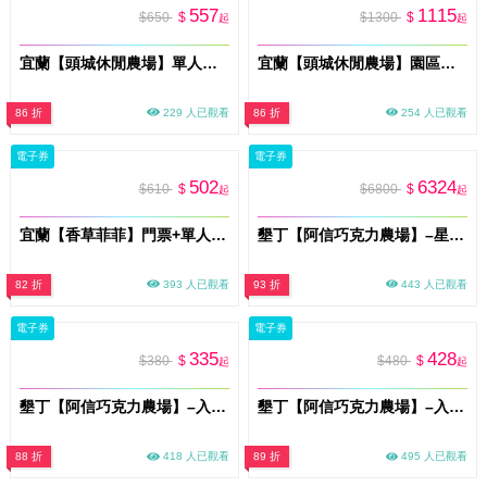
557
1115
$650
$
$1300
$
起
起
宜蘭【頭城休閒農場】單人午餐+園區知性導覽及迎賓小吃_不分平假日MO26
宜蘭【頭城休閒農場】園區一日行程兌換券_不分平假日MO26
86 折
229 人已觀看
86 折
254 人已觀看
電子券
電子券
502
6324
$610
$
$6800
$
起
起
宜蘭【香草菲菲】門票+單人DIY體驗券/平假日適用(MO)
墾丁【阿信巧克力農場】–星空露營-一泊三食 (MO)
82 折
393 人已觀看
93 折
443 人已觀看
電子券
電子券
335
428
$380
$
$480
$
起
起
墾丁【阿信巧克力農場】–入園門票及SUGAR HUT午茶_套組(不分平假日) (MO)
墾丁【阿信巧克力農場】–入園門票及午間個人餐_套組(不分平假日) (MO)
88 折
418 人已觀看
89 折
495 人已觀看