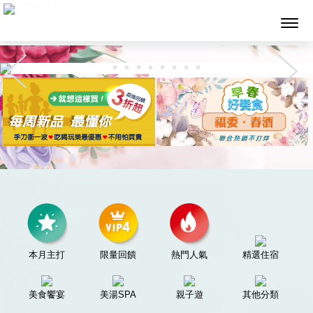
墨攻網路科技
本月主打
限量回饋
熱門人氣
精選住宿
美食饗宴
美湯SPA
親子遊
其他分類