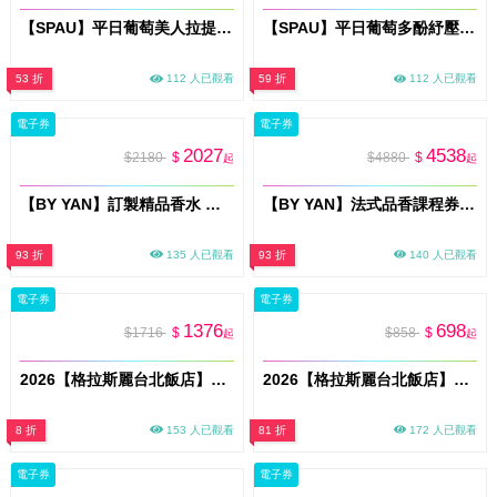
【SPAU】平日葡萄美人拉提護理80分鐘課程(MO)
【SPAU】平日葡萄多酚紓壓按摩課程60分鐘(MO)
53 折
112 人已觀看
59 折
112 人已觀看
電子券
電子券
2027
4538
$2180
$
$4880
$
起
起
【BY YAN】訂製精品香水 ｜法式AI調香體驗券10ml×3pcs (MO26)
【BY YAN】法式品香課程券(MO26)
93 折
135 人已觀看
93 折
140 人已觀看
電子券
電子券
1376
698
$1716
$
$858
$
起
起
2026【格拉斯麗台北飯店】Ki A Bin San 枝仔冰城 雙人平日午餐吃到飽(假日午餐+400)(MO26)
2026【格拉斯麗台北飯店】Ki A Bin San 枝仔冰城 單人平日午餐吃到飽(假日午餐+200)(MO26)
8 折
153 人已觀看
81 折
172 人已觀看
電子券
電子券