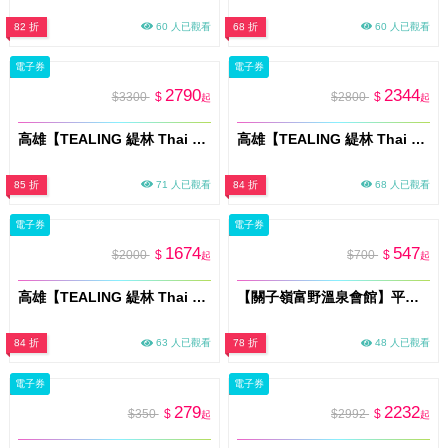
82 折
60 人已觀看
68 折
60 人已觀看
電子券
電子券
2790
2344
$3300
$
$2800
$
起
起
高雄【TEALING 緹林 Thai SPA】蘭納草本精油SPA 120分鐘(手技120分鐘)MO
高雄【TEALING 緹林 Thai SPA】蘭納草本精油SPA 90分鐘(手技90分鐘)MO
85 折
71 人已觀看
84 折
68 人已觀看
電子券
電子券
1674
547
$2000
$
$700
$
起
起
高雄【TEALING 緹林 Thai SPA】蘭納草本精油SPA 60分鐘(手技60分鐘)MO
【關子嶺富野溫泉會館】平日雙人泡湯券｜假日可加價使用(MO)
84 折
63 人已觀看
78 折
48 人已觀看
電子券
電子券
279
2232
$350
$
$2992
$
起
起