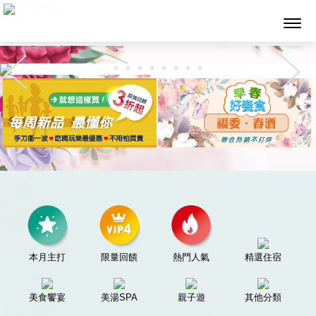
墨攻網路科技
本月主打
限量回饋
熱門人氣
精選住宿
美食饗宴
美湯SPA
親子遊
其他分類