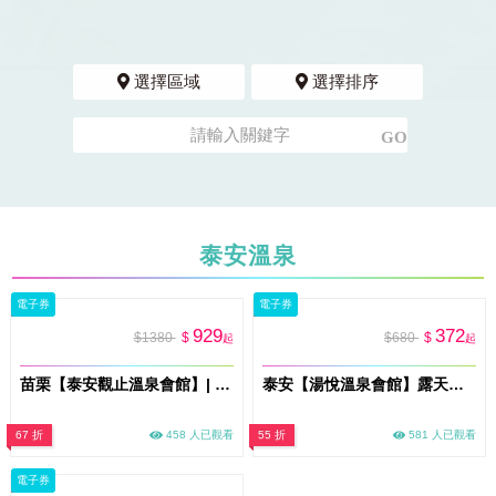
選擇區域
選擇排序
泰安溫泉
電子券
電子券
929
372
$1380
$
$680
$
起
起
苗栗【泰安觀止溫泉會館】| 露天風呂 + 慢活套餐(三選一)平日專案(MO26)
泰安【湯悅溫泉會館】露天風呂平日單人泡湯優惠(MO25)
67 折
458 人已觀看
55 折
581 人已觀看
電子券