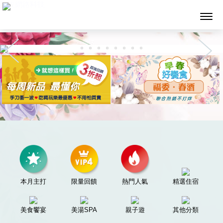
墨攻網路科技
本月主打
限量回饋
熱門人氣
精選住宿
美食饗宴
美湯SPA
親子遊
其他分類