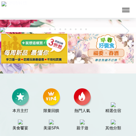
墨攻網路科技
本月主打
限量回饋
熱門人氣
精選住宿
美食饗宴
美湯SPA
親子遊
其他分類