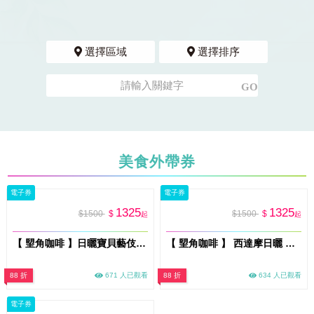
選擇區域
選擇排序
美食外帶券
電子券
電子券
1325
1325
$1500
$
$1500
$
起
起
【 朢角咖啡 】日曬寶貝藝伎咖啡濾掛包25入（中淺焙）(25M0) 宅配券
【 朢角咖啡 】 西達摩日曬 中深焙咖啡浸泡包35入 (25M0) 宅配券
88 折
671 人已觀看
88 折
634 人已觀看
電子券