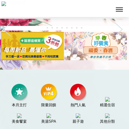
墨攻網路科技
本月主打
限量回饋
熱門人氣
精選住宿
美食饗宴
美湯SPA
親子遊
其他分類