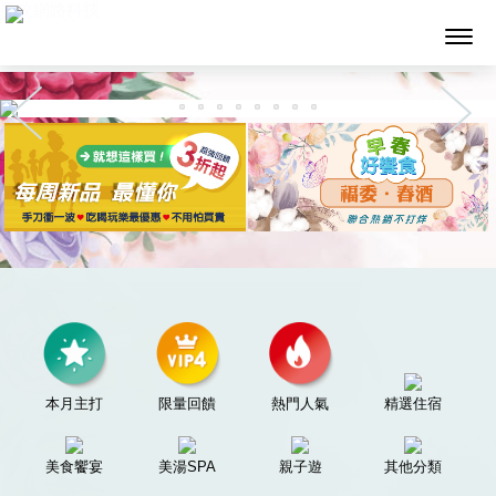
墨攻網路科技
本月主打
限量回饋
熱門人氣
精選住宿
美食饗宴
美湯SPA
親子遊
其他分類