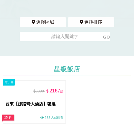
選擇區域
選擇排序
星級飯店
電子券
2167
$8800
$
起
台東【娜路彎大酒店】饗趣國民日-平日聯合住宿券MO26
25 折
232 人已觀看