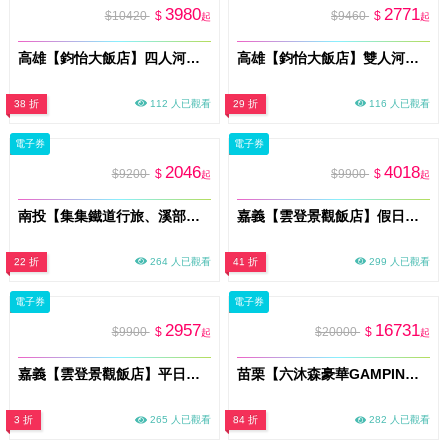
3980
2771
$10420
$
$9460
$
起
起
高雄【鈞怡大飯店】四人河景房一泊二食/獨家贈送下午茶&遊船票(MO)
高雄【鈞怡大飯店】雙人河景房一泊二食/獨家贈送下午茶&遊船票(MO)
38 折
112 人已觀看
29 折
116 人已觀看
電子券
電子券
2046
4018
$9200
$
$9900
$
起
起
南投【集集鐵道行旅、溪部好呆庄露營體驗莊園、雅薇時尚精品旅館】三館聯賣住宿券(MO)
嘉義【雲登景觀飯店】假日標準雙人房一泊一食★免費升等4人房MO26
22 折
264 人已觀看
41 折
299 人已觀看
電子券
電子券
2957
16731
$9900
$
$20000
$
起
起
嘉義【雲登景觀飯店】平日標準雙人房一泊一食★免費升等4人房MO26
苗栗【六沐森豪華GAMPING】一泊二食 森居六人狩獵帳包區(MO26)
3 折
265 人已觀看
84 折
282 人已觀看