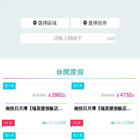
選擇區域
選擇排序
休閒度假
電子券
電子券
2882
4732
$10360
$
$18360
$
起
起
南投日月潭【瑞居渡假飯店】2天1夜親子樂園專案住宿券2大1小含早+九族文化村門票1張
南投日月潭【瑞居渡假飯店】3天2夜親子樂園專案2大2小含早+九族文化村門票2張
28 折
112 人已觀看
26 折
118 人已觀看
電子券
電子券