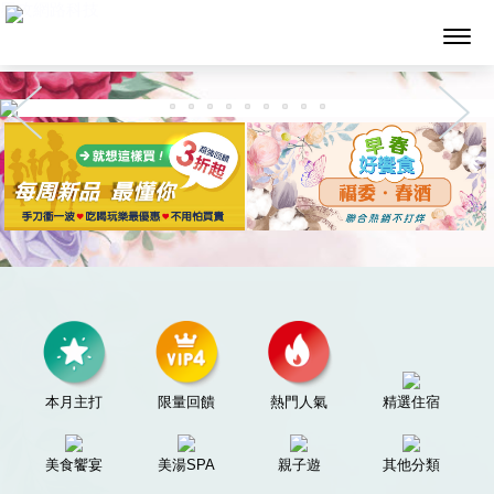
墨攻網路科技
本月主打
限量回饋
熱門人氣
精選住宿
美食饗宴
美湯SPA
親子遊
其他分類