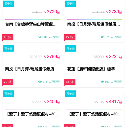
電子券
電子券
3720
2789
$5456
$
$10190
$
起
起
台南【台糖柳營尖山埤渡假村】豪華木屋兩人房一泊二食/暑假不加價(MO)
南投【日月潭-瑞居渡假飯店】2大2小升等不加價住宿券加贈水与松萌萌園門票2張(MO)
68 折
389 人已觀看
27 折
371 人已觀看
電子券
電子券
2789
2221
$10130
$
$5000
$
起
起
南投【日月潭-瑞居渡假飯店】2大2小升等不加價住宿券加贈妮娜巧克力夢想城堡門票2張(MO)
花蓮【麗軒國際飯店】標準雙人房一泊一食住宿券/平日免費升等四人房(MO)
28 折
376 人已觀看
44 折
401 人已觀看
電子券
電子券
3409
4817
$3666
$
$5186
$
起
起
【墾丁】墾丁悠活渡假村–2026悠活最好玩 _二天一夜含早(MO)
【墾丁】墾丁悠活渡假村–2026悠活最好玩 _二天一夜-含早晚(MO)
93 折
771 人已觀看
93 折
433 人已觀看