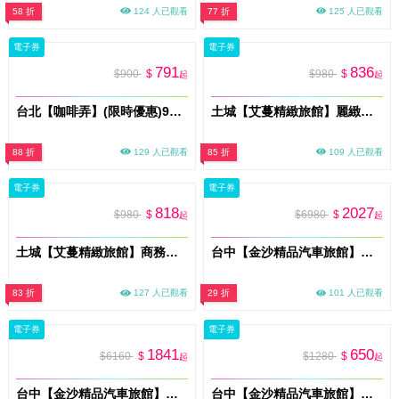
58 折
124 人已觀看
77 折
125 人已觀看
電子券
電子券
791
836
$900
$
$980
$
起
起
台北【咖啡弄】(限時優惠)900元現金抵用券(MO)
土城【艾蔓精緻旅館】麗緻房型獨立車庫平假日休息3小時(MO)
88 折
129 人已觀看
85 折
109 人已觀看
電子券
電子券
818
2027
$980
$
$6980
$
起
起
土城【艾蔓精緻旅館】商務房-旗艦B房型平假日休息3小時(MO)
台中【金沙精品汽車旅館】雙人一泊一食住宿券(A都會時尚)(MO)
83 折
127 人已觀看
29 折
101 人已觀看
電子券
電子券
1841
650
$6160
$
$1280
$
起
起
台中【金沙精品汽車旅館】雙人一泊一食住宿券(B臻愛金沙)(MO)
台中【金沙精品汽車旅館】雙人休息券(都會時尚/臻愛金沙/香榭情人)(MO)