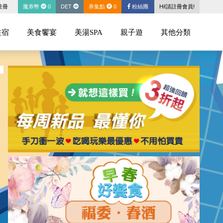
註冊
魔券幣
0
DET
券集點
0
粉絲團
Hi!請註冊會員!
住宿
美食饗宴
美湯SPA
親子遊
其他分類