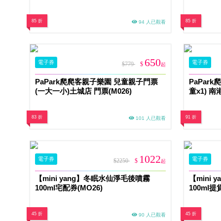
85 折
85 折
94 人已觀看
650
電子券
電子券
$779
$
起
PaPark爬爬客親子樂園 兒童親子門票
PaPar
(一大一小)土城店 門票(M026)
童x1) 南
83 折
91 折
101 人已觀看
1022
電子券
電子券
$2250
$
起
【mini yang】冬眠水仙淨毛後噴霧
【mini
100ml宅配券(MO26)
100ml提
45 折
45 折
90 人已觀看