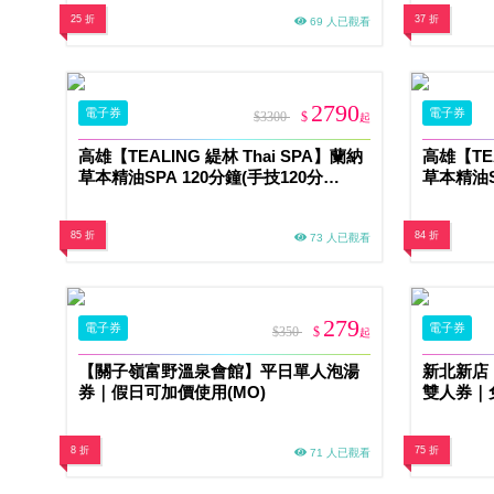
25 折
37 折
69 人已觀看
2790
電子券
電子券
$3300
$
起
高雄【TEALING 緹林 Thai SPA】蘭納
高雄【TEA
草本精油SPA 120分鐘(手技120分
草本精油S
鐘)MO
85 折
84 折
73 人已觀看
279
電子券
電子券
$350
$
起
【關子嶺富野溫泉會館】平日單人泡湯
新北新店
券｜假日可加價使用(MO)
雙人券｜
(MO)
8 折
75 折
71 人已觀看