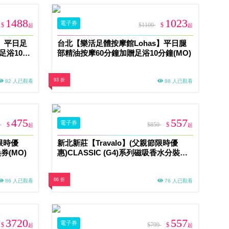
1488
1023
電子券
$
$1100
$
起
起
】平日足
台北【樂活足體按摩館Lohas】平日腿
足浴10分
部精油按摩60分鐘加贈足浴10分鐘(MO)
93 折
82 人已觀看
88 人已觀看
475
557
電子券
5
$
$850
$
起
起
節限時優
新北新莊【Travalo】(父親節限時優
券(MO)
惠)CLASSIC (G4)系列磁吸香水分裝瓶
兌換券(MO)
66 折
86 人已觀看
76 人已觀看
3720
557
電子券
$
$799
$
起
起