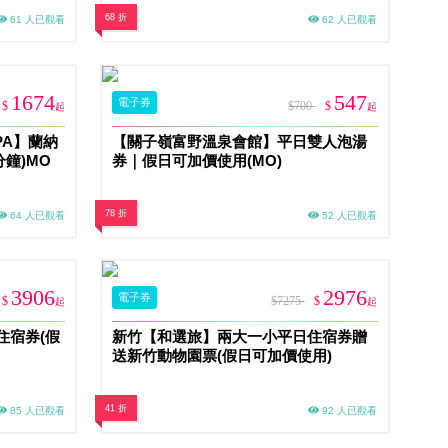
68 折
61 人已觀看
62 人已觀看
1674
547
電子券
$
$700
$
起
起
SPA】蘭納
【關子嶺富野溫泉會館】平日雙人泡湯
分鐘)MO
券｜假日可加價使用(MO)
78 折
64 人已觀看
52 人已觀看
3906
2976
電子券
$
$7275
$
起
起
住宿券(假
新竹【和選旅】兩大一小平日住宿券贈
送新竹動物園票(假日可加價使用)
41 折
85 人已觀看
92 人已觀看