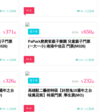
83 折
87 人已觀看
94 人已觀看
371
650
電子券
9
$
$779
$
起
起
親子門票
PaPark爬爬客親子樂園 兒童親子門票
26)
(一大一小) 南港中信店 門票(M026)
83 折
92 人已觀看
101 人已觀看
326
232
電子券
0
$
$350
$
起
起
週年之台
高雄駁二藝術特區【好想兔10週年之台
)
味萬花筒】特展門票_學生票(MO)
66 折
95 人已觀看
92 人已觀看