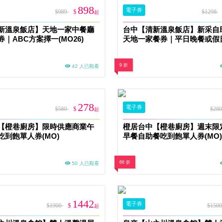
898
電子券
$989
$
$1298
起
新溫泉飯店】天地一家中餐廳
台中【清新溫泉飯店】新采自
｜ABC方案擇一(MO26)
天地一家餐券｜平日晚餐或假
(MO26)
9 折
42 人已觀看
278
電子券
$580
$
$28
起
【橙巷廚房】限時供應商業午
橙居台中【橙巷廚房】週末限
吃到飽單人券(MO)
早餐自助餐吃到飽單人券(MO)
66 折
50 人已觀看
1442
電子券
$1900
$
$150
起