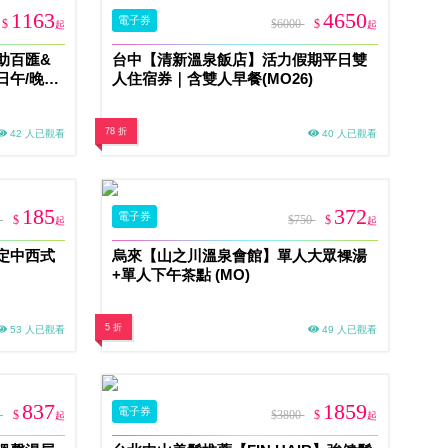
1163
4650
電子券
$
$6000
$
起
起
助百匯&
台中【清新溫泉飯店】活力假期平日雙
日午/晚餐
人住宿券｜含雙人早餐(MO26)
78 折
42 人已觀看
40 人已觀看
185
372
電子券
0
$
$750
$
起
起
定中西式
烏來【山之川溫泉會館】單人大眾裸湯
+單人下午茶點 (MO)
5 折
53 人已觀看
49 人已觀看
837
1859
電子券
0
$
$3800
$
起
起