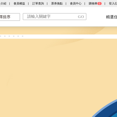
司介紹
|
會員權益
|
訂單查詢
|
票券換點
|
會員中心
|
購物車
|
登入/
0
擇排序
精選