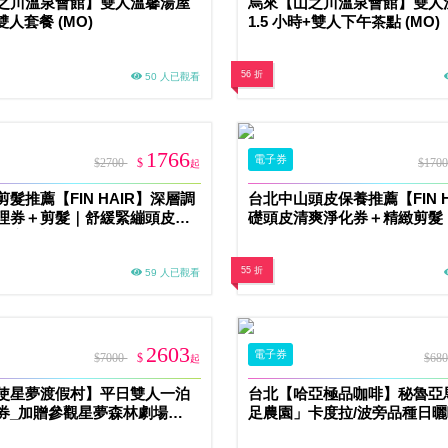
之川溫泉會館】雙人溫馨湯屋
烏來【山之川溫泉會館】雙人
雙人套餐 (MO)
1.5 小時+雙人下午茶點 (MO)
56 折
50 人已觀看
1766
電子券
$2700
$
$170
起
髮推薦【FIN HAIR】深層調
台北中山頭皮保養推薦【FIN H
理券＋剪髮｜舒緩緊繃頭皮、
礎頭皮清爽淨化券＋精緻剪髮
健康狀態MO
囊髒汙、去油脂異味首選MO
55 折
59 人已觀看
2603
電子券
$7000
$
$68
起
使星夢渡假村】平日雙人一泊
台北【哈亞極品咖啡】秘魯亞
券_加贈參觀星夢森林劇場
足農園」卡度拉/波旁品種日
200g兌換券(MO)