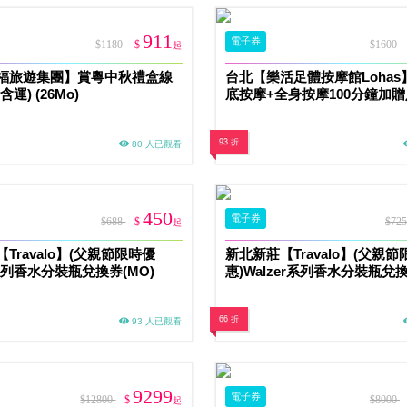
911
電子券
$1180
$
$1600
起
福旅遊集團】賞粵中秋禮盒線
台北【樂活足體按摩館Lohas
運) (26Mo)
底按摩+全身按摩100分鐘加贈
鐘(MO)
93 折
80 人已觀看
450
電子券
$688
$
$72
起
Travalo】(父親節限時優
新北新莊【Travalo】(父親
系列香水分裝瓶兌換券(MO)
惠)Walzer系列香水分裝瓶兌換
66 折
93 人已觀看
9299
電子券
$12800
$
$8000
起