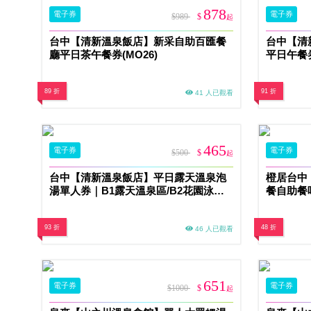
878
電子券
電子券
$989
$
起
台中【清新溫泉飯店】新采自助百匯餐
台中【清
廳平日茶午餐券(MO26)
平日午餐券
89 折
91 折
41 人已觀看
465
電子券
電子券
$500
$
起
台中【清新溫泉飯店】平日露天溫泉泡
橙居台中
湯單人券｜B1露天溫泉區/B2花園泳池
餐自助餐
湯泉區擇一(MO26)
93 折
48 折
46 人已觀看
651
電子券
電子券
$1000
$
起