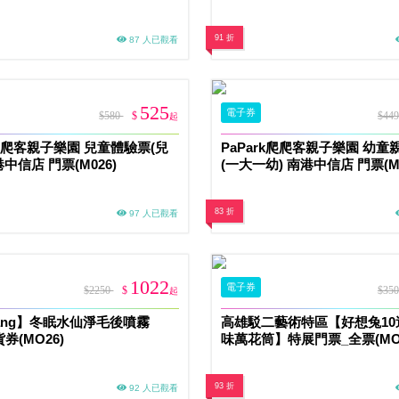
91 折
87 人已觀看
525
電子券
$580
$
$44
起
k爬爬客親子樂園 兒童體驗票(兒
PaPark爬爬客親子樂園 幼童
港中信店 門票(M026)
(一大一幼) 南港中信店 門票(M0
83 折
97 人已觀看
1022
電子券
$2250
$
$35
起
 yang】冬眠水仙淨毛後噴霧
高雄駁二藝術特區【好想兔10
貨券(MO26)
味萬花筒】特展門票_全票(MO
93 折
92 人已觀看