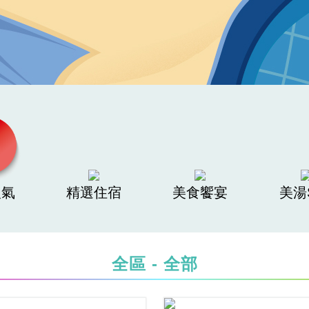
人氣
精選住宿
美食饗宴
美湯
全區 - 全部