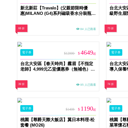
新北新莊【Travalo】(父親節限時優
台北大安
惠)MILANO (G4)系列磁吸香水分裝瓶兌
級野生眉
換券(MO)
人 乙堂優
66 折
73 折
84 人已觀看
4649
電子券
電子券
$12000
$
起
台北大安區【春天時尚】霧眉【不指定
台北大安
老師】4,999元乙堂優惠券（無補色）
導入保養N
(MO)
39 折
74 折
95 人已觀看
1190
電子券
電子券
$1408
$
起
桃園【尊爵天際大飯店】翼日本料理-松
桃園【尊
套餐 (MO26)
菜單懷石料