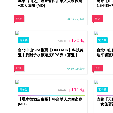
烏來【山之川溫泉會館】單人大眾裸湯
烏來【山
+單人套餐 (MO)
1.5小時+
65 折
76 折
49 人已觀看
1208
電子券
電子券
$1800
$
起
台北中山SPA推薦【FIN HAIR】科技美
台北中山剪
髮｜負離子水療頭皮SPA券＋剪髮｜科
理平衡護
技深層潔淨、髮根自然蓬鬆感MO
維持肌膚
67 折
65 折
69 人已觀看
1116
電子券
電子券
$4500
$
起
【塔木德酒店集團】聯合雙人房住宿券
宜蘭【天
(MO)
一食住宿
MO26S