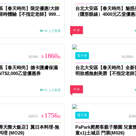
區【春天時尚】限定優惠!大師
台北大安區【春天時尚】魅惑
限時體驗【不指定老師】9999/
（隱形眼線）4000元乙堂優
惠券（無補色） (MO)
色） (MO)
47 折
98 人已觀看
1860
電子券
$2500
$
$12800
起
區【春天時尚】德卡護膚保濕
台北大安區【春天時尚】全新
T$2,000乙堂優惠券
明妝感無創美唇【不指定老師】9
堂優惠券（無補色） (MO)
73 折
91 人已觀看
1756
電子券
$2077
$
$58
起
爵天際大飯店】翼日本料理-無
PaPark爬爬客親子樂園 兒童
理 (MO26)
童x1)土城店 門票(M026)