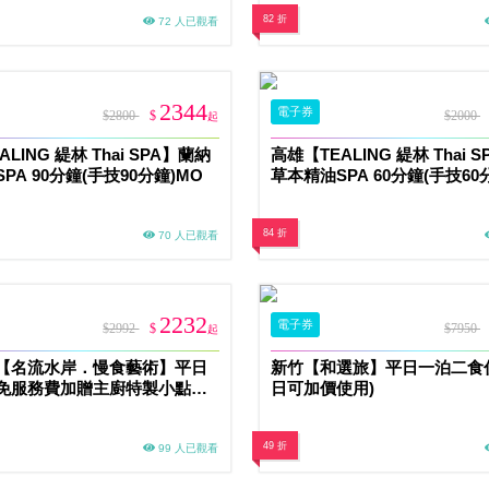
82 折
72 人已觀看
2344
電子券
$2800
$
$2000
起
LING 緹林 Thai SPA】蘭納
高雄【TEALING 緹林 Thai 
PA 90分鐘(手技90分鐘)MO
草本精油SPA 60分鐘(手技60
84 折
70 人已觀看
2232
電子券
$2992
$
$7950
起
【名流水岸．慢食藝術】平日
新竹【和選旅】平日一泊二食
免服務費加贈主廚特製小點
日可加價使用)
49 折
99 人已觀看