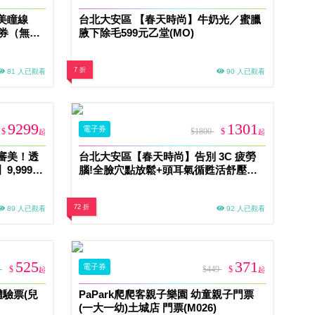
美瞳線
台北大安區 【春天時尚】牛奶光／蜜臘
惠券（無補
腋下除毛599元乙堂(MO)
7 折
81 人已觀看
90 人已觀看
9299
1301
電子券
$
$1800
$
起
起
審美！透
台北大安區【春天時尚】告別 3C 疲勞
,999乙
腦!全臉穴點放鬆+頭耳氣循甦活舒壓課
程 60min體驗 1399/人 乙堂優惠券 (MO)
72 折
89 人已觀看
92 人已觀看
525
371
電子券
0
$
$449
$
起
起
體驗票(兒
PaPark爬爬客親子樂園 幼童親子門票
(一大一幼)土城店 門票(M026)