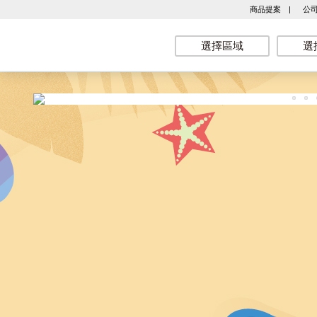
商品提案
|
公
選擇區域
選