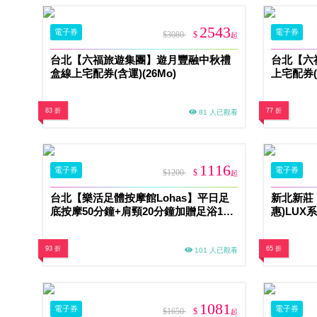
2543
電子券
電子券
$3080
$
起
台北【六福旅遊集團】遊月豐融中秋禮
台北【六
盒線上宅配券(含運)(26Mo)
上宅配券(含
83 折
77 折
81 人已觀看
1116
電子券
電子券
$1200
$
起
台北【樂活足體按摩館Lohas】平日足
新北新莊【
底按摩50分鐘+肩頸20分鐘加贈足浴10
惠)LUX
分鐘(MO)
93 折
65 折
101 人已觀看
1081
電子券
電子券
$1650
$
起