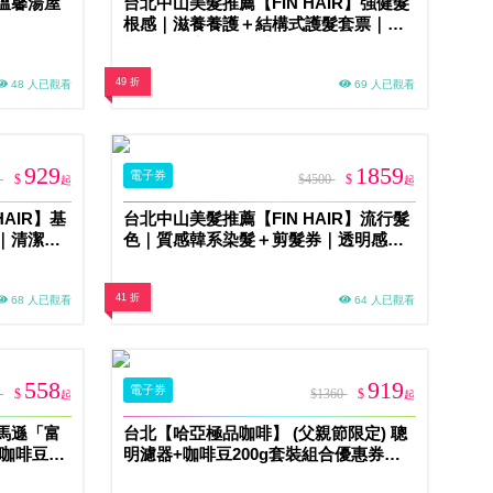
溫馨湯屋
台北中山美髮推薦【FIN HAIR】強健髮
根感｜滋養養護＋結構式護髮套票｜滋
養髮絲、告別乾枯毛躁斷裂危機MO
49 折
48 人已觀看
69 人已觀看
929
1859
電子券
0
$
$4500
$
起
起
AIR】基
台北中山美髮推薦【FIN HAIR】流行髮
｜清潔毛
色｜質感韓系染髮＋剪髮券｜透明感光
澤色系MO
41 折
68 人已觀看
64 人已觀看
558
919
電子券
0
$
$1360
$
起
起
馬遜「富
台北【哈亞極品咖啡】 (父親節限定) 聰
曬咖啡豆
明濾器+咖啡豆200g套裝組合優惠券
(MO)