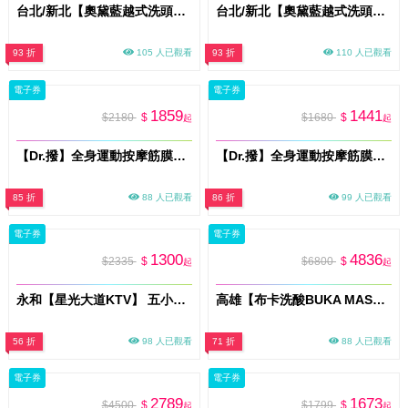
台北/新北【奧黛藍越式洗頭】尊榮越式洗頭養護150分鐘(MO)
台北/新北【奧黛藍越式洗頭】經典越式洗頭養護80分鐘(MO)
93 折
105 人已觀看
93 折
110 人已觀看
電子券
電子券
1859
1441
$2180
$
$1680
$
起
起
【Dr.撥】全身運動按摩筋膜110分鐘多分店適用(新)MO
【Dr.撥】全身運動按摩筋膜80分鐘多分店適用(新)MO
85 折
88 人已觀看
86 折
99 人已觀看
電子券
電子券
1300
4836
$2335
$
$6800
$
起
起
永和【星光大道KTV】 五小時歡唱包廂4人只要1398元 (MO)
高雄【布卡洗酸BUKA MASSAGE】雙人奢華套組_全背洗酸按摩+微電流煥顏肌活(MO)
56 折
98 人已觀看
71 折
88 人已觀看
電子券
電子券
2789
1673
$4500
$
$1799
$
起
起