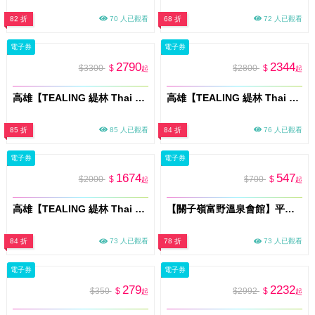
82 折
70 人已觀看
68 折
72 人已觀看
電子券
電子券
2790
2344
$3300
$
$2800
$
起
起
高雄【TEALING 緹林 Thai SPA】蘭納草本精油SPA 120分鐘(手技120分鐘)MO
高雄【TEALING 緹林 Thai SPA】蘭納草本精油SPA 90分鐘(手技90分鐘)MO
85 折
85 人已觀看
84 折
76 人已觀看
電子券
電子券
1674
547
$2000
$
$700
$
起
起
高雄【TEALING 緹林 Thai SPA】蘭納草本精油SPA 60分鐘(手技60分鐘)MO
【關子嶺富野溫泉會館】平日雙人泡湯券｜假日可加價使用(MO)
84 折
73 人已觀看
78 折
73 人已觀看
電子券
電子券
279
2232
$350
$
$2992
$
起
起