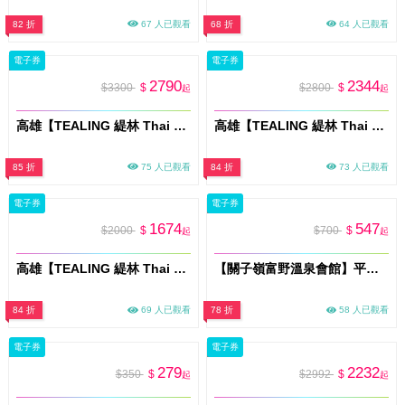
82 折
67 人已觀看
68 折
64 人已觀看
電子券
電子券
2790
2344
$3300
$
$2800
$
起
起
高雄【TEALING 緹林 Thai SPA】蘭納草本精油SPA 120分鐘(手技120分鐘)MO
高雄【TEALING 緹林 Thai SPA】蘭納草本精油SPA 90分鐘(手技90分鐘)MO
85 折
75 人已觀看
84 折
73 人已觀看
電子券
電子券
1674
547
$2000
$
$700
$
起
起
高雄【TEALING 緹林 Thai SPA】蘭納草本精油SPA 60分鐘(手技60分鐘)MO
【關子嶺富野溫泉會館】平日雙人泡湯券｜假日可加價使用(MO)
84 折
69 人已觀看
78 折
58 人已觀看
電子券
電子券
279
2232
$350
$
$2992
$
起
起