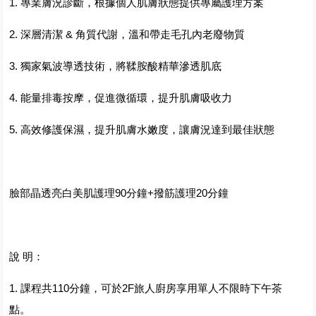
1. 專業膚況診斷，根據個人肌膚狀態提供專屬護理方案
2. 深層清潔 & 角質代謝，溫和帶走毛孔內老廢物質
3. 獨家氣波導透技術，將鞣胺酸精華滲透肌底
4. 能量排毒按摩，促進微循環，提升肌膚吸收力
5. 高效修護保濕，提升肌膚水嫩度，讓膚況達到最佳狀態
臉部晶透亮白美肌護理90分鐘+撥筋護理20分鐘
說 明：
1. 課程共110分鐘，可於2F旅人廚房享用單人不限時下午茶
點。