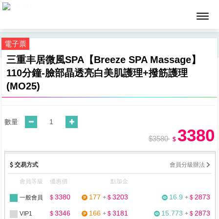
墨攻網路科技
電子票
三重丰居微風SPA【Breeze SPA Massage】
110分鐘-臉部晶透亮白美肌護理+撥筋護理
(MO25)
數量
3380
$3580
$
交易方式
會員分級辦法
會員等級
優惠價
點加金
3380
177
3203
16.9
2873
一般會員
$
+
$
+
$
3346
166
3181
15.773
2873
VIP1
$
+
$
+
$