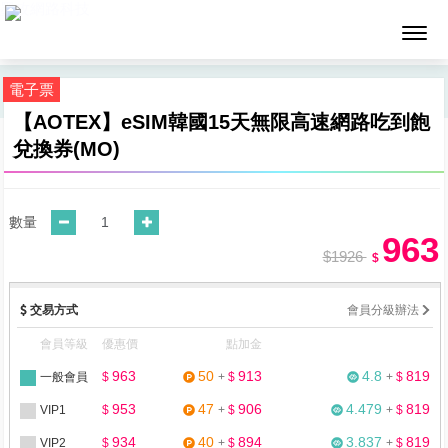
墨攻網路科技
電子票
【AOTEX】eSIM韓國15天無限高速網路吃到飽
兌換券(MO)
數量
963
$1926
$
交易方式
會員分級辦法
會員等級
優惠價
點加金
963
50
913
4.8
819
一般會員
$
+
$
+
$
953
47
906
4.479
819
VIP1
$
+
$
+
$
934
40
894
3.837
819
VIP2
$
+
$
+
$