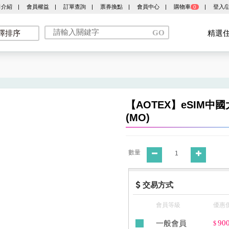
司介紹
|
會員權益
|
訂單查詢
|
票券換點
|
會員中心
|
購物車
|
登入/
0
擇排序
精選
【AOTEX】eSIM
(MO)
數量
交易方式
會員等級
優惠
一般會員
90
$