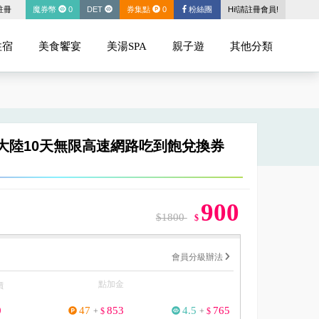
註冊
魔券幣
0
DET
券集點
0
粉絲團
Hi!請註冊會員!
住宿
美食饗宴
美湯SPA
親子遊
其他分類
中國大陸10天無限高速網路吃到飽兌換券
900
$1800
$
會員分級辦法
點加金
價
0
47
853
4.5
765
+
$
+
$