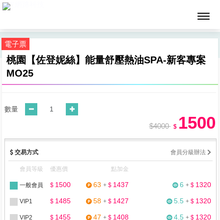
墨攻網路科技
電子票
桃園【佐登妮絲】能量舒壓熱油SPA-新客專案
MO25
數量
1500
$4000
$
交易方式
會員分級辦法
會員等級
優惠價
點加金
1500
63
1437
6
1320
一般會員
$
+
$
+
$
1485
58
1427
5.5
1320
VIP1
$
+
$
+
$
1455
47
1408
4.5
1320
VIP2
$
+
$
+
$