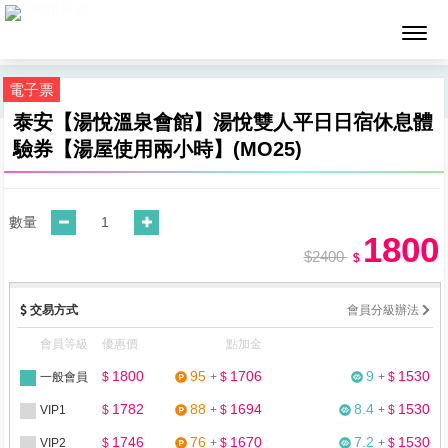
墨攻網路科技
電子票
泰安【湯悅溫泉會館】湯悅雙人平日日宿休息體
驗券【湯屋使用兩小時】(MO25)
數量
1800
$2400
$
交易方式
會員分級辦法
會員等級
優惠價
點加金
1800
95
1706
9
1530
一般會員
$
+
$
+
$
1782
88
1694
8.4
1530
VIP1
$
+
$
+
$
1746
76
1670
7.2
1530
VIP2
$
+
$
+
$