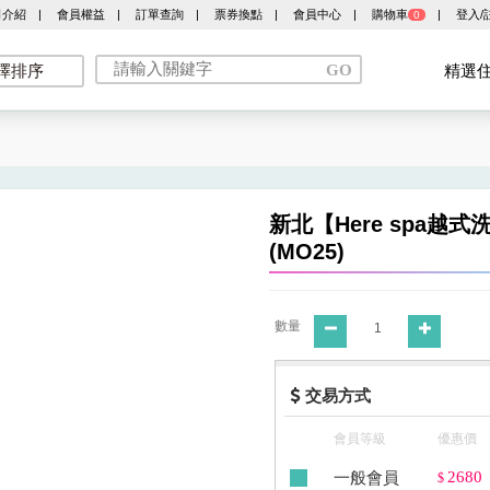
司介紹
|
會員權益
|
訂單查詢
|
票券換點
|
會員中心
|
購物車
|
登入/
0
擇排序
精選
新北【Here spa越
(MO25)
數量
交易方式
會員等級
優惠價
一般會員
2680
$