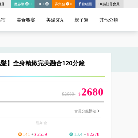
註冊
魔券幣
0
DET
券集點
0
粉絲團
Hi!請註冊會員!
住宿
美食饗宴
美湯SPA
親子遊
其他分類
式洗髮】全身精緻完美融合120分鐘
2680
$2680
$
會員分級辦法
點加金
141
2539
13.4
2278
+
$
+
$