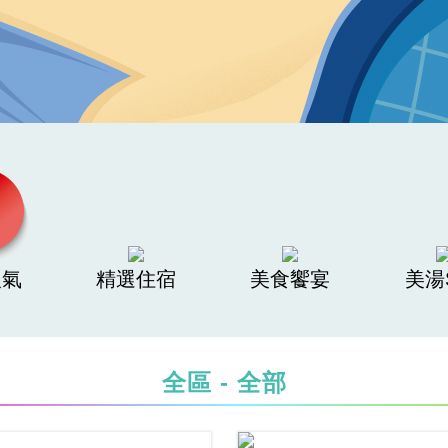
人氣
精選住宿
美食饗宴
美湯
全區 - 全部