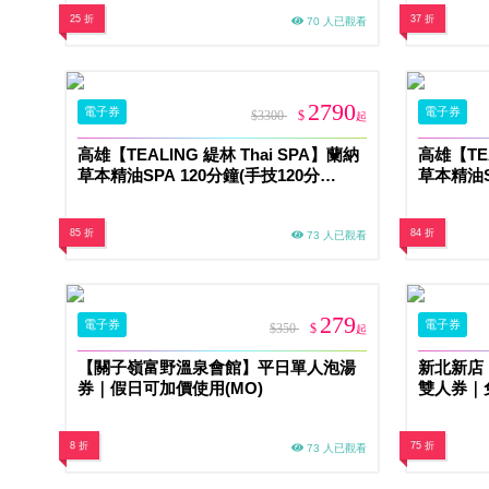
25 折
37 折
70 人已觀看
2790
電子券
電子券
$3300
$
起
高雄【TEALING 緹林 Thai SPA】蘭納
高雄【TEA
草本精油SPA 120分鐘(手技120分
草本精油S
鐘)MO
85 折
84 折
73 人已觀看
279
電子券
電子券
$350
$
起
【關子嶺富野溫泉會館】平日單人泡湯
新北新店
券｜假日可加價使用(MO)
雙人券｜
(MO)
8 折
75 折
73 人已觀看