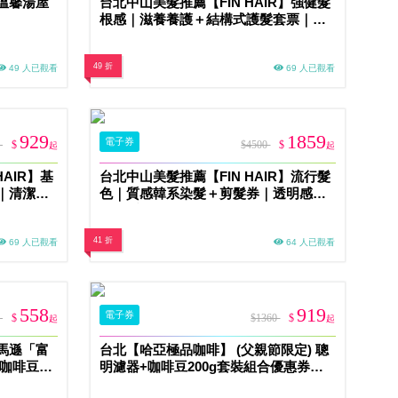
溫馨湯屋
台北中山美髮推薦【FIN HAIR】強健髮
根感｜滋養養護＋結構式護髮套票｜滋
養髮絲、告別乾枯毛躁斷裂危機MO
49 折
49 人已觀看
69 人已觀看
929
1859
電子券
0
$
$4500
$
起
起
AIR】基
台北中山美髮推薦【FIN HAIR】流行髮
｜清潔毛
色｜質感韓系染髮＋剪髮券｜透明感光
澤色系MO
41 折
69 人已觀看
64 人已觀看
558
919
電子券
0
$
$1360
$
起
起
馬遜「富
台北【哈亞極品咖啡】 (父親節限定) 聰
曬咖啡豆
明濾器+咖啡豆200g套裝組合優惠券
(MO)