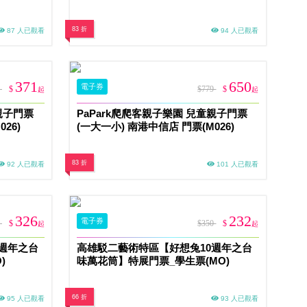
83 折
87 人已觀看
94 人已觀看
371
650
電子券
9
$
$779
$
起
起
親子門票
PaPark爬爬客親子樂園 兒童親子門票
26)
(一大一小) 南港中信店 門票(M026)
83 折
92 人已觀看
101 人已觀看
326
232
電子券
0
$
$350
$
起
起
週年之台
高雄駁二藝術特區【好想兔10週年之台
)
味萬花筒】特展門票_學生票(MO)
66 折
95 人已觀看
93 人已觀看