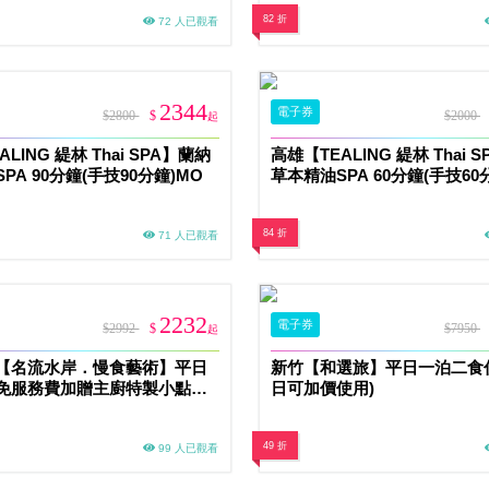
82 折
72 人已觀看
2344
電子券
$2800
$
$2000
起
LING 緹林 Thai SPA】蘭納
高雄【TEALING 緹林 Thai 
PA 90分鐘(手技90分鐘)MO
草本精油SPA 60分鐘(手技60
84 折
71 人已觀看
2232
電子券
$2992
$
$7950
起
【名流水岸．慢食藝術】平日
新竹【和選旅】平日一泊二食
免服務費加贈主廚特製小點
日可加價使用)
49 折
99 人已觀看