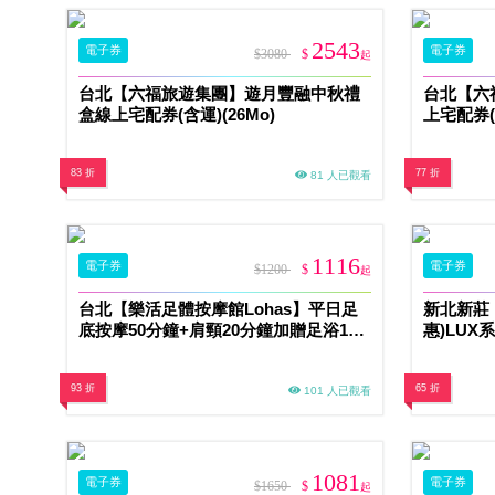
2543
電子券
電子券
$3080
$
起
台北【六福旅遊集團】遊月豐融中秋禮
台北【六
盒線上宅配券(含運)(26Mo)
上宅配券(含
83 折
77 折
81 人已觀看
1116
電子券
電子券
$1200
$
起
台北【樂活足體按摩館Lohas】平日足
新北新莊【
底按摩50分鐘+肩頸20分鐘加贈足浴10
惠)LUX
分鐘(MO)
93 折
65 折
101 人已觀看
1081
電子券
電子券
$1650
$
起