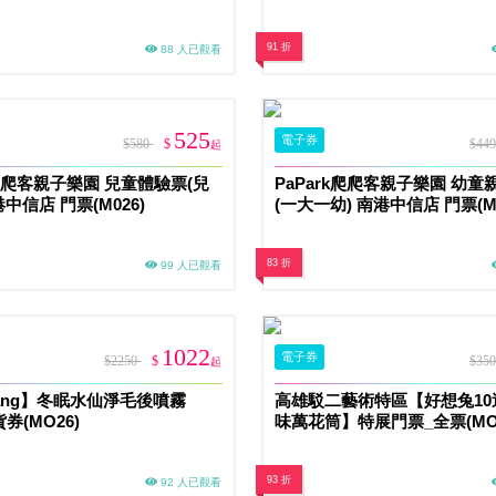
91 折
88 人已觀看
525
電子券
$580
$
$44
起
k爬爬客親子樂園 兒童體驗票(兒
PaPark爬爬客親子樂園 幼童
港中信店 門票(M026)
(一大一幼) 南港中信店 門票(M0
83 折
99 人已觀看
1022
電子券
$2250
$
$35
起
 yang】冬眠水仙淨毛後噴霧
高雄駁二藝術特區【好想兔10
貨券(MO26)
味萬花筒】特展門票_全票(MO
93 折
92 人已觀看