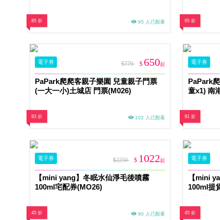
85 折
85 折
95 人已觀看
650
電子券
電子券
$779
$
起
PaPark爬爬客親子樂園 兒童親子門票
PaPar
(一大一小)土城店 門票(M026)
童x1) 南
83 折
91 折
102 人已觀看
1022
電子券
電子券
$2250
$
起
【mini yang】冬眠水仙淨毛後噴霧
【mini
100ml宅配券(MO26)
100ml提
45 折
45 折
90 人已觀看