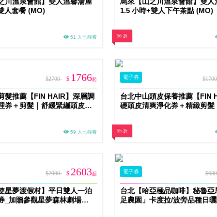
之川溫泉會館】雙人溫馨湯屋
烏來【山之川溫泉會館】雙人
雙人套餐 (MO)
1.5 小時+雙人下午茶點 (MO)
56 折
51 人已觀看
1766
電子券
$2700
$
$170
起
髮推薦【FIN HAIR】深層調
台北中山頭皮保養推薦【FIN H
理券＋剪髮｜舒緩緊繃頭皮、
礎頭皮清爽淨化券＋精緻剪髮
健康狀態MO
囊髒汙、去油脂異味首選MO
55 折
59 人已觀看
2603
電子券
$7000
$
$68
起
使星夢渡假村】平日雙人一泊
台北【哈亞極品咖啡】秘魯亞
券_加贈參觀星夢森林劇場
足農園」卡度拉/波旁品種日
200g兌換券(MO)