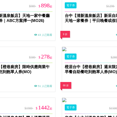
898
電子券
$989
$
$1298
起
新溫泉飯店】天地一家中餐廳
台中【清新溫泉飯店】新采自
｜ABC方案擇一(MO26)
天地一家餐券｜平日晚餐或假
(MO26)
9 折
43 人已觀看
278
電子券
$580
$
$28
起
【橙巷廚房】限時供應商業午
橙居台中【橙巷廚房】週末限
吃到飽單人券(MO)
早餐自助餐吃到飽單人券(MO)
66 折
51 人已觀看
1442
電子券
$1900
$
$150
起