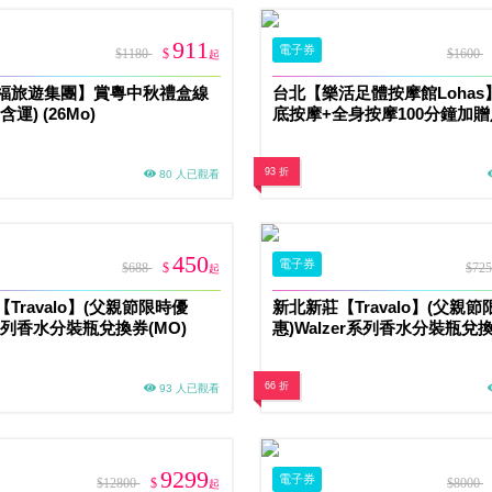
911
電子券
$1180
$
$1600
起
福旅遊集團】賞粵中秋禮盒線
台北【樂活足體按摩館Lohas
運) (26Mo)
底按摩+全身按摩100分鐘加贈
鐘(MO)
93 折
80 人已觀看
450
電子券
$688
$
$72
起
Travalo】(父親節限時優
新北新莊【Travalo】(父親
系列香水分裝瓶兌換券(MO)
惠)Walzer系列香水分裝瓶兌換
66 折
93 人已觀看
9299
電子券
$12800
$
$8000
起