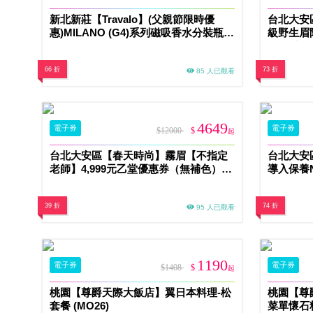
新北新莊【Travalo】(父親節限時優
台北大安
惠)MILANO (G4)系列磁吸香水分裝瓶兌
級野生眉
換券(MO)
人 乙堂優
66 折
73 折
85 人已觀看
4649
電子券
電子券
$12000
$
起
台北大安區【春天時尚】霧眉【不指定
台北大安
老師】4,999元乙堂優惠券（無補色）
導入保養N
(MO)
39 折
74 折
95 人已觀看
1190
電子券
電子券
$1408
$
起
桃園【尊爵天際大飯店】翼日本料理-松
桃園【尊
套餐 (MO26)
菜單懷石料