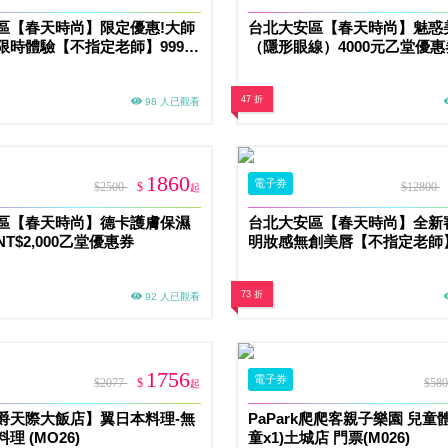
區【春天時尚】限定優惠!大師
台北大安區【春天時尚】魅惑
限時體驗【不指定老師】9999/
（隱形眼線）4000元乙堂優
惠券（無補色） (MO)
色） (MO)
47 折
98 人已觀看
1860
電子券
$2500
$
$12800
起
區【春天時尚】德卡護膚保濕
台北大安區【春天時尚】全新
T$2,000乙堂優惠券
明妝感無創美唇【不指定老師】9
堂優惠券（無補色） (MO)
73 折
92 人已觀看
1756
電子券
$2077
$
$58
起
爵天際大飯店】翼日本料理-無
PaPark爬爬客親子樂園 兒童
理 (MO26)
童x1)土城店 門票(M026)