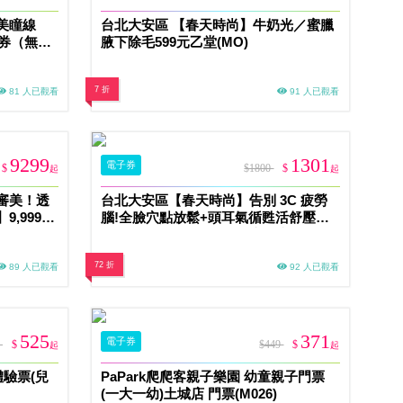
美瞳線
台北大安區 【春天時尚】牛奶光／蜜臘
惠券（無補
腋下除毛599元乙堂(MO)
7 折
81 人已觀看
91 人已觀看
9299
1301
電子券
$
$1800
$
起
起
審美！透
台北大安區【春天時尚】告別 3C 疲勞
,999乙
腦!全臉穴點放鬆+頭耳氣循甦活舒壓課
程 60min體驗 1399/人 乙堂優惠券 (MO)
72 折
89 人已觀看
92 人已觀看
525
371
電子券
0
$
$449
$
起
起
體驗票(兒
PaPark爬爬客親子樂園 幼童親子門票
(一大一幼)土城店 門票(M026)