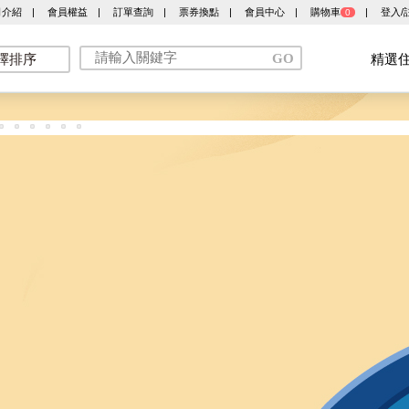
司介紹
|
會員權益
|
訂單查詢
|
票券換點
|
會員中心
|
購物車
|
登入/
0
擇排序
精選