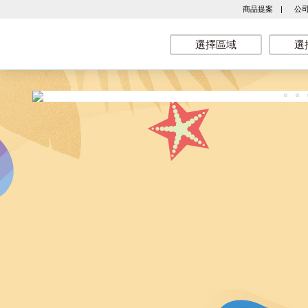
商品提案
|
公
選擇區域
選