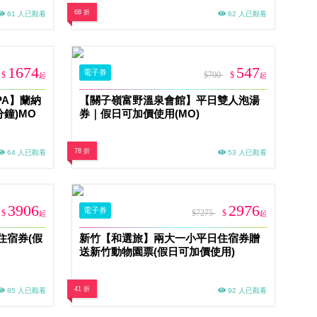
68 折
61 人已觀看
62 人已觀看
1674
547
電子券
$
$700
$
起
起
SPA】蘭納
【關子嶺富野溫泉會館】平日雙人泡湯
分鐘)MO
券｜假日可加價使用(MO)
78 折
64 人已觀看
53 人已觀看
3906
2976
電子券
$
$7275
$
起
起
住宿券(假
新竹【和選旅】兩大一小平日住宿券贈
送新竹動物園票(假日可加價使用)
41 折
85 人已觀看
92 人已觀看