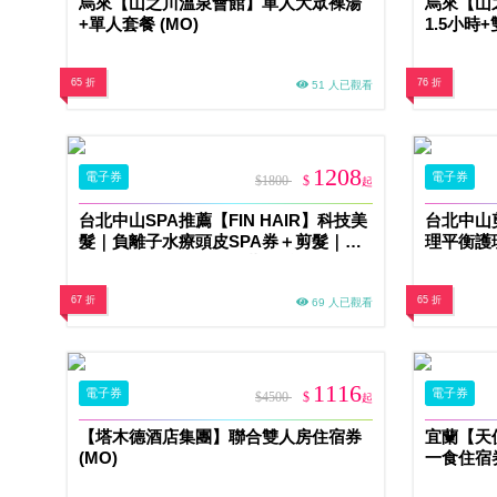
烏來【山之川溫泉會館】單人大眾裸湯
烏來【山
+單人套餐 (MO)
1.5小時+
65 折
76 折
51 人已觀看
1208
電子券
電子券
$1800
$
起
台北中山SPA推薦【FIN HAIR】科技美
台北中山剪
髮｜負離子水療頭皮SPA券＋剪髮｜科
理平衡護
技深層潔淨、髮根自然蓬鬆感MO
維持肌膚
67 折
65 折
69 人已觀看
1116
電子券
電子券
$4500
$
起
【塔木德酒店集團】聯合雙人房住宿券
宜蘭【天
(MO)
一食住宿
MO26S