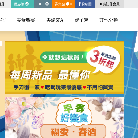
註冊
魔券幣
0
DET
券集點
0
粉絲團
Hi!請註冊會員!
住宿
美食饗宴
美湯SPA
親子遊
其他分類