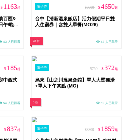
1163
4650
電子券
$
$6000
$
起
起
助百匯&
台中【清新溫泉飯店】活力假期平日雙
日午/晚餐
人住宿券｜含雙人早餐(MO26)
78 折
43 人已觀看
42 人已觀看
185
372
電子券
0
$
$750
$
起
起
定中西式
烏來【山之川溫泉會館】單人大眾裸湯
+單人下午茶點 (MO)
5 折
54 人已觀看
52 人已觀看
837
1859
電子券
0
$
$3800
$
起
起