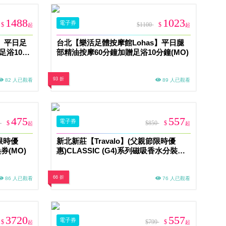
1488
1023
電子券
$
$1100
$
起
起
】平日足
台北【樂活足體按摩館Lohas】平日腿
足浴10分
部精油按摩60分鐘加贈足浴10分鐘(MO)
93 折
82 人已觀看
89 人已觀看
475
557
電子券
5
$
$850
$
起
起
節限時優
新北新莊【Travalo】(父親節限時優
券(MO)
惠)CLASSIC (G4)系列磁吸香水分裝瓶
兌換券(MO)
66 折
86 人已觀看
76 人已觀看
3720
557
電子券
$
$799
$
起
起