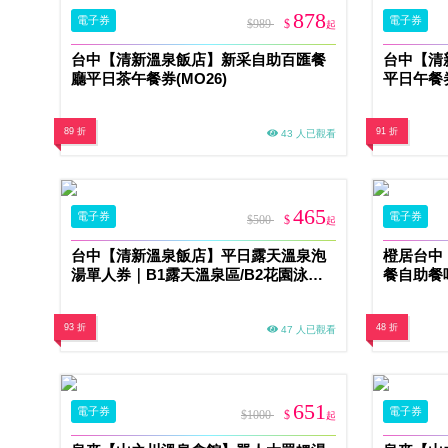
878
電子券
電子券
$989
$
起
台中【清新溫泉飯店】新采自助百匯餐
台中【清
廳平日茶午餐券(MO26)
平日午餐券
89 折
91 折
43 人已觀看
465
電子券
電子券
$500
$
起
台中【清新溫泉飯店】平日露天溫泉泡
橙居台中
湯單人券｜B1露天溫泉區/B2花園泳池
餐自助餐
湯泉區擇一(MO26)
93 折
48 折
47 人已觀看
651
電子券
電子券
$1000
$
起