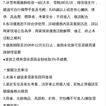
7.冰雪奇園服飾租借一組(大衣、雪靴)80元/次，僅現場支付，
建議可自行攜帶手套及毛帽 ; 凡65歲以上或患有心臟病、懷
孕、高血壓、體障者，考量安全，不得進入，敬請配合
8.各項優惠恕不得合併使用，詳細優惠內容及最新訊息，請以
商家現場公告為準，商家保留優惠活動解釋、修正、終止本
活動之權利
9.優惠期限至2026年12月31日止，逾期未兌換可至原購買通
路辦理退費
●退貨之禮券需依票面金額收取3%手續費。
＊樂園注意事項
1.未滿 6 歲孩童需家長陪同進場
2.基於安全及衛生考量，須穿著止滑襪入場，若無止滑襪請至
樂園服務台購買
3.雨傘、尖銳物品、高跟鞋、釘鞋、空拍機不可進入(腳架需
套腳架套)