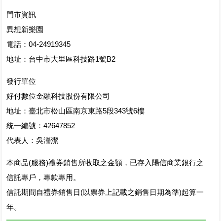
門市資訊
異想新樂園
電話：04-24919345
地址：台中市大里區科技路1號B2
發行單位
好付數位金融科技股份有限公司
地址：臺北市松山區南京東路5段343號6樓
統一編號：42647852
代表人：吳瀅潔
本商品(服務)禮券銷售所收取之金額，已存入陽信商業銀行之
信託專戶，專款專用。
信託期間自禮券銷售日(以票券上記載之銷售日期為準)起算一
年。