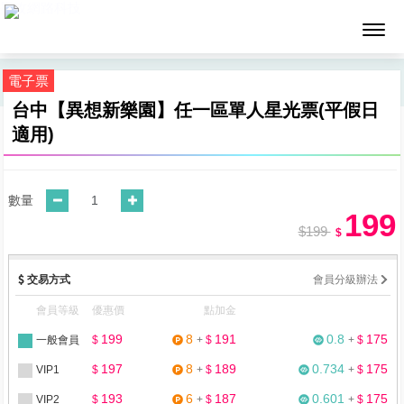
墨攻網路科技
電子票
台中【異想新樂園】任一區單人星光票(平假日
適用)
數量
199
$199
$
交易方式
會員分級辦法
會員等級
優惠價
點加金
199
8
191
0.8
175
一般會員
$
+
$
+
$
197
8
189
0.734
175
VIP1
$
+
$
+
$
193
6
187
0.601
175
VIP2
$
+
$
+
$