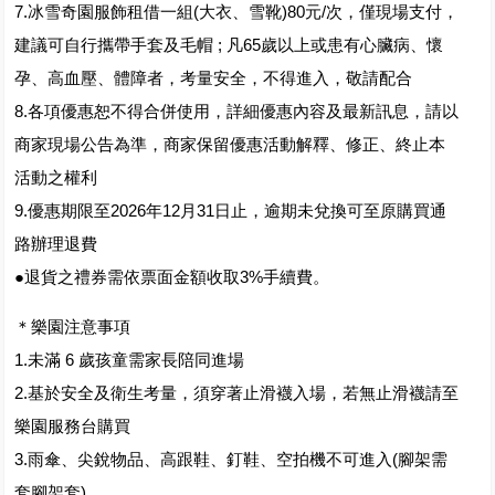
7.冰雪奇園服飾租借一組(大衣、雪靴)80元/次，僅現場支付，
建議可自行攜帶手套及毛帽 ; 凡65歲以上或患有心臟病、懷
孕、高血壓、體障者，考量安全，不得進入，敬請配合
8.各項優惠恕不得合併使用，詳細優惠內容及最新訊息，請以
商家現場公告為準，商家保留優惠活動解釋、修正、終止本
活動之權利
9.優惠期限至2026年12月31日止，逾期未兌換可至原購買通
路辦理退費
●退貨之禮券需依票面金額收取3%手續費。
＊樂園注意事項
1.未滿 6 歲孩童需家長陪同進場
2.基於安全及衛生考量，須穿著止滑襪入場，若無止滑襪請至
樂園服務台購買
3.雨傘、尖銳物品、高跟鞋、釘鞋、空拍機不可進入(腳架需
套腳架套)