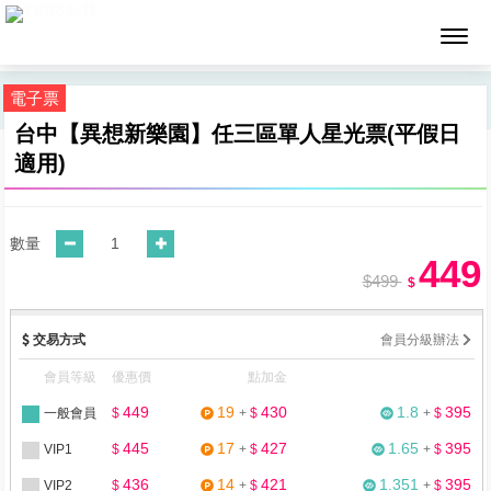
墨攻網路科技
電子票
台中【異想新樂園】任三區單人星光票(平假日
適用)
數量
449
$499
$
交易方式
會員分級辦法
會員等級
優惠價
點加金
449
19
430
1.8
395
一般會員
$
+
$
+
$
445
17
427
1.65
395
VIP1
$
+
$
+
$
436
14
421
1.351
395
VIP2
$
+
$
+
$