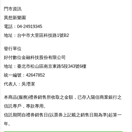
門市資訊
異想新樂園
電話：04-24919345
地址：台中市大里區科技路1號B2
發行單位
好付數位金融科技股份有限公司
地址：臺北市松山區南京東路5段343號6樓
統一編號：42647852
代表人：吳瀅潔
本商品(服務)禮券銷售所收取之金額，已存入陽信商業銀行之
信託專戶，專款專用。
信託期間自禮券銷售日(以票券上記載之銷售日期為準)起算一
年。