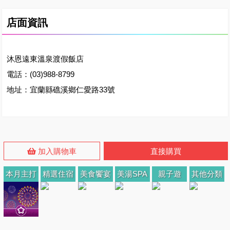
店面資訊
沐恩遠東溫泉渡假飯店
電話：(03)988-8799
地址：宜蘭縣礁溪鄉仁愛路33號
加入購物車
直接購買
本月主打
精選住宿
美食饗宴
美湯SPA
親子遊
其他分類