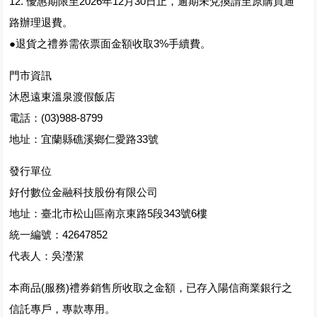
12. 優惠期限至2026年12月30日止，逾期未兌換請至原購買通
路辦理退費。
●退貨之禮券需依票面金額收取3%手續費。
門市資訊
沐恩遠東溫泉渡假飯店
電話：(03)988-8799
地址：宜蘭縣礁溪鄉仁愛路33號
發行單位
好付數位金融科技股份有限公司
地址：臺北市松山區南京東路5段343號6樓
統一編號：42647852
代表人：吳瀅潔
本商品(服務)禮券銷售所收取之金額，已存入陽信商業銀行之
信託專戶，專款專用。