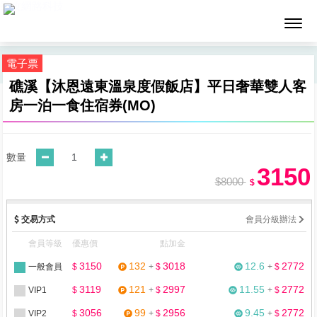
墨攻網路科技
電子票
礁溪【沐恩遠東溫泉度假飯店】平日奢華雙人客
房一泊一食住宿券(MO)
數量
3150
$8000
$
交易方式
會員分級辦法
會員等級
優惠價
點加金
3150
132
3018
12.6
2772
一般會員
$
+
$
+
$
3119
121
2997
11.55
2772
VIP1
$
+
$
+
$
3056
99
2956
9.45
2772
VIP2
$
+
$
+
$