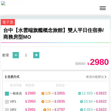
墨攻網路科技
電子票
台中【水雲端旗艦概念旅館】雙人平日住宿券/
商務房型MO
數量
2980
$8680
$
交易方式
會員分級辦法
會員等級
優惠價
點加金
2980
125
2855
11.933
2622
一般會員
$
+
$
+
$
2950
115
2835
10.94
2622
VIP1
$
+
$
+
$
2891
94
2797
8.953
2622
VIP2
$
+
$
+
$