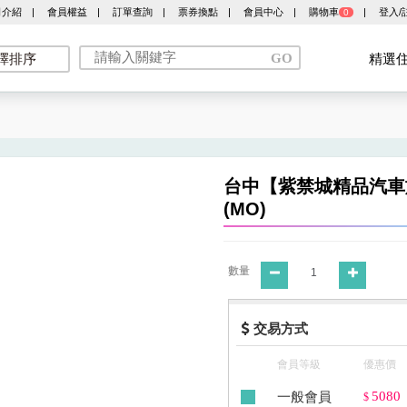
司介紹
|
會員權益
|
訂單查詢
|
票券換點
|
會員中心
|
購物車
|
登入/
0
擇排序
精選
台中【紫禁城精品汽車
(MO)
數量
交易方式
會員等級
優惠價
一般會員
5080
$