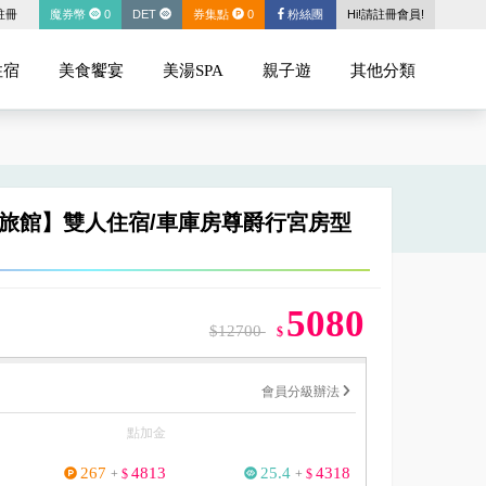
註冊
魔券幣
0
DET
券集點
0
粉絲團
Hi!請註冊會員!
住宿
美食饗宴
美湯SPA
親子遊
其他分類
旅館】雙人住宿/車庫房尊爵行宮房型
5080
$12700
$
會員分級辦法
點加金
267
4813
25.4
4318
+
$
+
$