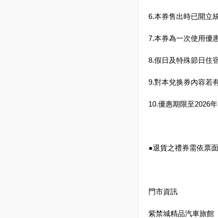
6.本券售出時已開
7.本券為一次使用
8.假日及特殊節日
9.對本兌换券內容
10.優惠期限至202
●退貨之禮券需依票面
門市資訊
紫禁城精品汽車旅館