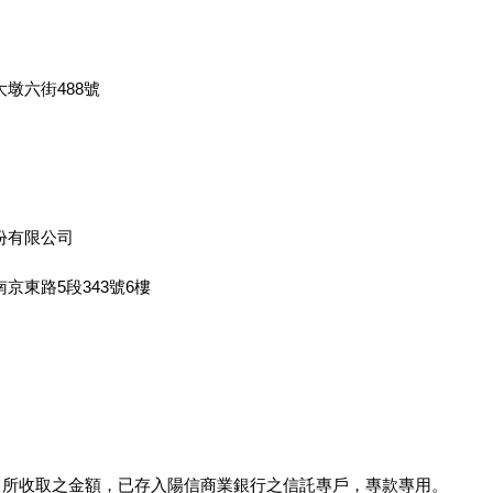
墩六街488號
份有限公司
京東路5段343號6樓
銷售所收取之金額，已存入陽信商業銀行之信託專戶，專款專用。