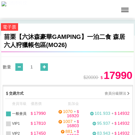
墨攻網路科技
電子票
苗栗【六沐森豪華GAMPING】一泊二食 森居
六人狩獵帳包區(MO26)
數量
17990
$20000
$
交易方式
會員分級辦法
會員等級
優惠價
點加金
1070
+
$
17990
101.933
14932
一般會員
$
+
$
16920
1007
+
$
17810
95.937
14932
VIP1
$
+
$
16803
881
+
$
17450
83.943
14932
VIP2
$
+
$