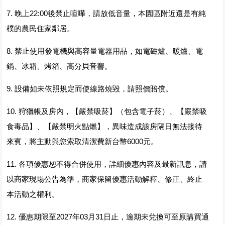
7. 晚上22:00後禁止喧嘩，請放低音量，本園區附近還是有純
樸的農民住家鄰居。
8. 禁止使用發電機與高容量電器用品，如電磁爐、暖爐、電
鍋、冰箱、烤箱、高分貝音響。
9. 設備如未依照規定而使線路燒毀，請照價賠償。
10. 狩獵帳及房內，【嚴禁吸菸】（包含電子菸）、【嚴禁吸
食毒品】、【嚴禁明火點燃】，異味造成該房隔日無法接待
來賓，將主動與您索取清潔費新台幣6000元。
11. 各項優惠恕不得合併使用，詳細優惠內容及最新訊息，請
以商家現場公告為準，商家保留優惠活動解釋、修正、終止
本活動之權利。
12. 優惠期限至2027年03月31日止，逾期未兌換可至原購買通