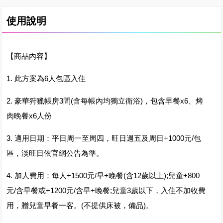
使用說明
【商品內容】
1. 此方案為6人包區入住
2. 豪華狩獵帳房3間(含每帳內均獨立衛浴)，包含早餐x6、烤
肉晚餐x6人份
3. 適用日期：平日周一至周四，旺日週五及周日+1000元/包
區，淡旺日依官網公告為準。
4. 加人費用：每人+1500元/早+晚餐(含12歲以上);兒童+800
元/含早餐或+1200元/含早+晚餐;兒童3歲以下，入住不加收費
用，贈兒童早餐一客。(不提供床被，備品)。