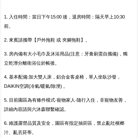
1. 入住時間：當日下午15:00 後，退房時間：隔天早上10:30
前。
2. 來賓請攜帶【戶外拖鞋 或 夾腳拖鞋】。
3. 房內備有大小毛巾及沐浴用品(注意：牙膏刷需自攜備)，獨
立乾溼分離衛浴位於帳後。
4. 基本配備:加大雙人床，鋁合金客桌椅，單人坐臥沙發，
DAIKIN空調(冷氣/暖氣/除溼) 。
5. 目前園區為有條件模式-寵物家人-隨行入住，非寵物友善，
詳細內容請與六沐森聯繫確認。
6. 維護露營品質及安全，園區有指定抽菸區，禁止亂吐檳榔
汁、亂丟菸蒂。