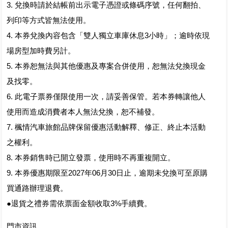
3. 兌換時請於結帳前出示電子憑證或條碼序號，任何翻拍、
列印等方式皆無法使用。
4. 本券兌換內容包含「雙人獨立車庫休息3小時」；逾時依現
場房型加時費另計。
5. 本券恕無法與其他優惠及專案合併使用，恕無法兌換現金
及找零。
6. 此電子票券僅限使用一次，請妥善保管。若本券轉讓他人
使用而造成消費者本人無法兌換，恕不補發。
7. 楓情汽車旅館品牌保留優惠活動解釋、修正、終止本活動
之權利。
8. 本券銷售時已開立發票，使用時不再重複開立。
9. 本券優惠期限至2027年06月30日止，逾期未兌換可至原購
買通路辦理退費。
●退貨之禮券需依票面金額收取3%手續費。
門市資訊