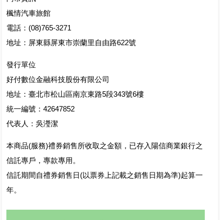
楓情汽車旅館
電話：(08)765-3271
地址：屏東縣屏東市崇蘭里自由路622號
發行單位
好付數位金融科技股份有限公司
地址：臺北市松山區南京東路5段343號6樓
統一編號：42647852
代表人：吳瀅潔
本商品(服務)禮券銷售所收取之金額，已存入陽信商業銀行之
信託專戶，專款專用。
信託期間自禮券銷售日(以票券上記載之銷售日期為準)起算一
年。