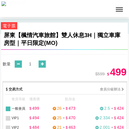
墨攻網路科技
電子票
屏東【楓情汽車旅館】雙人休息3H｜獨立車庫
房型｜平日限定(MO)
數量
499
$599
$
交易方式
會員分級辦法
會員等級
優惠價
點加金
499
26
473
2.5
424
一般會員
$
+
$
+
$
494
25
470
2.334
424
VIP1
$
+
$
+
$
484
21
463
2.001
424
VIP2
$
+
$
+
$